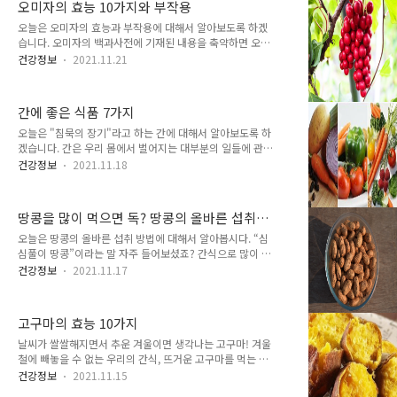
오미자의 효능 10가지와 부작용
걸리는 것입니다. 예전과는 다른 식습관과 생활습관이 당뇨
병에 걸리는 사람이 많아졌습니다. 이처럼 무서운 질병임을
오늘은 오미자의 효능과 부작용에 대해서 알아보도록 하겠
알 수 있는데요. 당뇨를 그대로 방치하면 당뇨병이 동반하는
습니다. 오미자의 백과사전에 기재된 내용을 축약하면 오미
다양한 합병증으로 고생을 할 수 있기 때문에 초기에 증상을
자는 해발 200~1,600m 사이에 분포를 하는데 전국 산골짜
건강정보
2021.11.21
알아보고 의사의 진료상담과 도움이 되는 절제된 식단으로
기, 자갈이 많은 곳에서 군집을 지어 자라고 있는데요. 특히
꾸준히 관리를 해주어야 합니다. 무엇보다도 당뇨를 개선하
속리산, 지리산, 태백산에서 많이 자라고 있습니다. 제주도
기 위해선 평소의 우리 ..
에서도 자생을 하는데, 이는 흑오미자라 부르기도 합니다.
간에 좋은 식품 7가지
오미자는 목련과에 속해있는 낙엽덩굴식물로 꽃은 초여름 6
월에 피고 열매는 8~9월에 붉은색으로 변하면서 익으며 가
오늘은 "침묵의 장기"라고 하는 간에 대해서 알아보도록 하
을에 수확을 하는데, 씨는 1~2개로 이 종자를 오미자라고 부
겠습니다. 간은 우리 몸에서 벌어지는 대부분의 일들에 관여
릅니다. 오미자(五味子)는 다섯가지 맛을 모두 갖고 있다는
하며, 1000여가지가 넘는 기능이 있기 때문에 간 건강을 유
건강정보
2021.11.18
뜻의 의미를 가진 약재입니다. 시고(酸), 쓰고(苦), 달고(甘),
지하고 향상시키는 것이 나의 건강을 지키는 최선의 방법이
맵고(辛), 짠맛(鹹)을 고루 갖추고 있는데, 이 중 특히 신맛
자 최고의 건강 관리로 매우 중요합니다. 간 기능을 돕는 마
이..
늘, 비트, 귀리, 레몬, 요거트, 녹색 잎 채소 등의 식품 섭취를
땅콩을 많이 먹으면 독? 땅콩의 올바른 섭취
통해서 소중한 나의 간 건강을 향상시킬 수 있습니다. 간 건
방법은
강을 지키기 위해 꼭 먹어야 할 식품 7가지에 대해서 알아보
오늘은 땅콩의 올바른 섭취 방법에 대해서 알아봅시다. “심
겠습니다. 침묵의 장기, 간 건강을 지키자. 간에 좋은 식품 7
심풀이 땅콩”이라는 말 자주 들어보셨죠? 간식으로 많이 찾
가지 1. 쑥 간에 좋은 식품, 첫번째는 쑥, 쑥은 마늘, 당근과
게 되는 땅콩! 요리로, 짭짤한 술안주, 또는 고소한 버터로 만
건강정보
2021.11.17
함께 성인병을 예방하는 3대 식물로 꼽힙니다. 특히 간 기능
들어 먹기도 하는 만능식품인데요. 밭에서 나는 우유라고 불
을 활성화해주는 비타민, 미네랄이 풍부하며 간의 ..
릴 정도로 3대 영양소를 비롯한 필수 아미노산까지 갖춘 완
전식품입니다. 크기는 작지만 알찬 먹거리가 되는 땅콩의 활
고구마의 효능 10가지
용법이 다양한데요. 이 땅콩에 대해 자세히 알아볼께요. 심
장병, 동맥경화 예방에 탁월합니다. 땅콩의 구성요소 중 지
날씨가 쌀쌀해지면서 추운 겨울이면 생각나는 고구마! 겨울
방의 87%가 올레산, 리놀레산 등 혈관건강에 도움이 되는
철에 빼놓을 수 없는 우리의 간식, 뜨거운 고구마를 먹는 꿀
불포화지방산이 많이 들어가 있기 때문에 우리몸의 콜레스
맛같은 맛에 뜨거워도 호호 불면서 김치와 먹어도, 동치미
건강정보
2021.11.15
테롤의 수치를 줄이며 동맥경화의 예방에도 좋은데요. 땅콩
국물과 먹어도 정말 맛있는 고구마의 효능에 대해서 알아봅