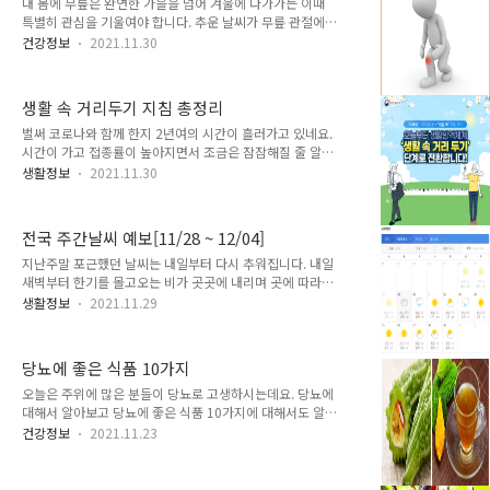
니다. 그러나 최근의 오미크론 확산 소식에 우리나라도 안전
내 몸에 무릎은 완연한 가을을 넘어 겨울에 다가가는 이때
하지 못한 실정이네요. 바로 오늘 오미크론 감염자가 우리나
특별히 관심을 기울여야 합니다. 추운 날씨가 무릎 관절에
라에서 나타났기 때문입니다. 권 장관은 “방역조치 강화에
통증을 유발하고 근육과 인대가 쉽게 다칠 수 있기 때문입니
건강정보
2021.11.30
대해서도 논의가 있었으나 추후 중대본에서 논의된 결과를
다. 그럼 무릎 건강에 도움이 되는 정보와 운동법까지 알아
토대로 해서 결정을 하기로 했다”며 “대신 예방접종, 접종완
보도록 하겠습니다. 1. 건강한 체중을 유지하세요 무릎 통증
료자 추가접종, 미접종자, 청소..
을 줄이기 위한 최고의 기본 상식은 몸무게를 줄이는 방법입
생활 속 거리두기 지침 총정리
니다. 몸무게가 1kg이 늘어나면 걷거나 무릎 꿇을 때 한쪽
무릎당 최대4kg의 압력이 증가한다고 합니다. 잘못된 식습
벌써 코로나와 함께 한지 2년여의 시간이 흘러가고 있네요.
관과 운동부족으로 인한 과잉 체중을 줄이면 무릎통증 증상
시간이 가고 접종률이 높아지면서 조금은 잠잠해질 줄 알았
이 나아지며 때때로 자연스럽게 사라지기도 합니다. 꼭 가벼
던 코로나19 바이러스 생활은 지겹도록 오래가는 것 같습니
생활정보
2021.11.30
운 체중을 유지하도록 노력해야하는 이유 입니다. 2. 적절한
다. AJ, 화이자, 모더나 등등의 백신 개발로 접종이 대중적으
운동 무릎 통증을 줄이기 위한 두 번째 방법으로, 전신을 이
로 이뤄지기 시작했지만 그래도 생활 속 거리두기는 여전히
용하는 규칙적인 ..
진행하고 있습니다. 오늘은 모든 분들이 아시는 부분이겠지
전국 주간날씨 예보[11/28 ~ 12/04]
만 다시한번 더 정리하는 차원에서 우리가 지켜야 할 생활
속 거리두기 수칙에는 어떤 것이 있는지 한 번 알아보도록
지난주말 포근했던 날씨는 내일부터 다시 추워집니다. 내일
하겠습니다. 개인 방역 기본수칙 연일 계속되는 코로나의 위
새벽부터 한기를 몰고오는 비가 곳곳에 내리며 곳에 따라서
험으로부터 많은 분들이 고강도의 사회적 거리두기로 인한
는 돌풍과 벼락도 동반하겠습니다. 다만 오전까지는 크게 춥
생활정보
2021.11.29
피로도가 상당히 높은 데다가, 생활 방역은 지키면서 경제
지 않겠습니다. 남해안과 제주에 20~60mm 그 밖의 지역은
활성화를 생각한 생활 속 거리두기 지침서를 지켜야하는 고
5~40mm의 비가 예상되고 기온이 내려가는 오후부터는 비
충이 수반되고 있어 모두다..
가 눈으로 바뀌어 내리기도 하겠습니다. 제주 산간, 강원 산
당뇨에 좋은 식품 10가지
간이 모레까지 2~7cm, 강원 내륙과 충청 중남부, 전북 내륙
1~3cm의 눈이 쌓이겠습니다. 오후부터 찬바람이 밀려오며
오늘은 주위에 많은 분들이 당뇨로 고생하시는데요. 당뇨에
밤사이 기온이 곤두박질치고 12월의 첫날인 수요일엔 서울
대해서 알아보고 당뇨에 좋은 식품 10가지에 대해서도 알아
의 아침 기온이 영하 3도까지 떨어지겠고 이후에도 강추위
보도록 하겠습니다. 당뇨는 다들 아시다시피 우리의 소변으
건강정보
2021.11.23
는 강약을 반복하며 이어지겠습니다. 이번 주는 본격 겨울
로 포도당이 배출되어 거품이 많이 나오는 것으로 흔히 짐작
채비를 하시는게 좋겠습니다. 전국 주간날씨 예보로 30일
할 수 있는데요. 우리 몸의 인슐린이 제 역할을 하지 않아 우
전국에 짧고 강..
리 몸의 혈당이 상승하여 수치가 높은 상태가 되면 당뇨병에