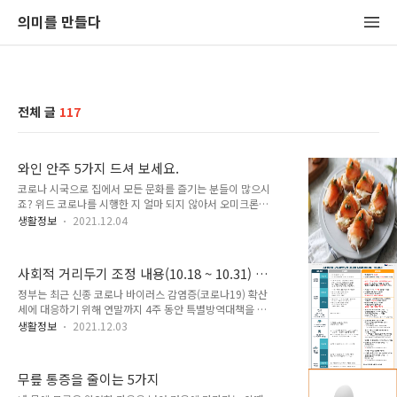
의미를 만들다
전체 글
117
와인 안주 5가지 드셔 보세요.
코로나 시국으로 집에서 모든 문화를 즐기는 분들이 많으시
죠? 위드 코로나를 시행한 지 얼마 되지 않아서 오미크론이
라는 강력한 변이종 출연으로 잠깐의 자유가 또다시 없어지
생활정보
2021.12.04
려 하네요. 오늘은 집에서 와인을 먹을 때 해 먹게 되는 안주
에 대해 만들기 쉬은 와인 안주 5가지를 정리해봤어요. 참,
와인 안주 정할 때 와인의 종류와 색상 궁합이 별도로 있는
사회적 거리두기 조정 내용(10.18 ~ 10.31) 정
거 아시나요? 와인과 음식 색상을 맞추는 것도 보기에 좋으
리 및 재시행 여부 발표 예정
니 이렇게 해보세요. 화이트 와인은 보통 흰살생선이나 닭고
정부는 최근 신종 코로나 바이러스 감염증(코로나19) 확산
기를 함께 드시면 좋고, 레드와인은 소고기 또는 양고기랑
세에 대응하기 위해 연말까지 4주 동안 특별방역대책을 시
함께 먹기 좋고요. 그리고 가벼운 와인에는 가벼운 맛의 안
행한다고 지난달 29일 발표했는데요. 일상회복을 되돌리는
생활정보
2021.12.03
주가, 좀 더 짙은 맛의 와인은 안주도 좀 더 맛이 강한 걸 드
수준의 방역강화가 아닌 60세 이상 고령층 부스터샷(추가접
시는 게 궁합이 잘 맞는답니다. 자 그럼 와인 안주 5가지를
종)과 재택치료 등이 주요골자 입니다. 사회적 거리두기 재
풀어볼게요...
시행에 대해서는 충분한 의견 수렴 절차를 거친 뒤에 다시
무릎 통증을 줄이는 5가지
결정한다는 방침을 내리고 확산세를 지켜보고 있는 실정입