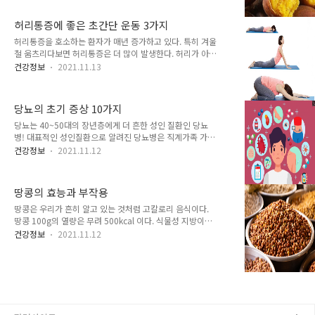
은 땅 속에서 자라는 콩이라는 의미로 땅콩인데요. 일반적인
니다. > 1. 항암 예방 효과 고구마에는 베타카로틴 성분이 들
콩보다는 지질이 3배가..
어 있는데 항산화 성분으로 암 세포의 생성이나 성장을 억제
허리통증에 좋은 초간단 운동 3가지
하는 효과가 있다고 합니다. 특히 위암 예방에 상당히 효과
가 있다고 알려져 있습니다. 2. 고혈압 예방 효과 맵고 짜게
허리통증을 호소하는 환자가 매년 증가하고 있다. 특히 겨울
먹는 편인 우리나라의 식단은 대부분 나트륨 섭취량이 많은
철 움츠리다보면 허리통증은 더 많이 발생한다. 허리가 아프
편인데요. 우리나라는 세계보건기구 기준치의 2배가 넘는
다고 움직임을 피하면 안 된다. 허리 주변 근육, 근막이 더 굳
건강정보
2021.11.13
수준의 나트륨을 섭취하며 이런 이류로 고혈압에 아주 안좋
는다. 근육과 근막이 굳으면 신경이 압박을 받아 통증이 심
은 영향을 미치는 요인입니다. 하지만 고구마에 들어있는
해진다. 무리하지 않는 내에서 천천히 움직이는 운동을 하는
'칼륨'이라는 성분은 ..
것이 낫다. 집에서 손쉽게 할 수 있는 운동이 있으니 이런 운
당뇨의 초기 증상 10가지
동을 꾸준히 해보자. 허리통증을 완화하는 초간단 운동 3가
지 1. 엎드려서 허리 펴고 구부리기 허리통증을 완화하는 첫
당뇨는 40~50대의 장년층에게 더 흔한 성인 질환인 당뇨
번째 운동으로 바닥에 엎드려서 허리를 폈다가 구부리는 운
병! 대표적인 성인질환으로 알려진 당뇨병은 직계가족 가운
동이다. 첫 번째, 배를 바닥에 댄다. 두 번째, 엎드린 자세에
데 당뇨병의 병력이 있을 경우 유전적인 요인에 의해 발병률
건강정보
2021.11.12
서 양손으로 바닥을 짚고 팔꿈치를 편 채로 허리를 펼 수 있
이 훨씬 높아집니다. 당뇨병이 무서운 이유는 바로 합병증인
는 한 쭉 편다. 세 번째, 머리는 너무 위를 쳐다보지 말고 적
데요. 오늘 당뇨병이 무엇인지 알아보고 당뇨병초기증상에
당..
대해서도 알아보도록 하겠습니다. 당뇨 또는 당뇨병이라고
땅콩의 효능과 부작용
불리는 이 병은 인슐린이 제 기능을 발휘하지 못하여 혈중
당의 농도가 높아지는 질병을 말합니다. 다음은 당뇨 초기증
땅콩은 우리가 흔히 알고 있는 것처럼 고칼로리 음식이다.
상 10가지 알아보겠습니다. 1. 자주 피로감을 느낀다. 우리
땅콩 100g의 열량은 무려 500kcal 이다. 식물성 지방이라
몸의 세포는 신체가 기능하는 데 필요한 포도당은 인체의 주
고는 하나 고칼로리 음식이기 때문에 우리들의 건강에 악영
건강정보
2021.11.12
된 에너지원이지만, 당뇨병에 걸리면 이를 제대로 사용하지
향을 주어 좋을리 없다. 또한 땅콩안에 지방분해를 돕는 불
못하게 됩니다. 그렇기 때문에 탈수가 생기게 되는데, 심한
포화지방산이 있어서 다이어트에 좋다는 인터넷 기사에는
탈수는 피로를 유발시킬 ..
어떻게든 모면하려는 '면피성 멘트'가 포함되어 있으니, 우
리가 먹는 땅콩의 갯수로 칼로리만큼 식사량에서 칼로리를
줄일 수 있어야 다이어트에 도움이 된다는 등의 말들이 그것
입니다. 만약 땅콩 한알에 들어있는 지방분해물질이 땅콩 한