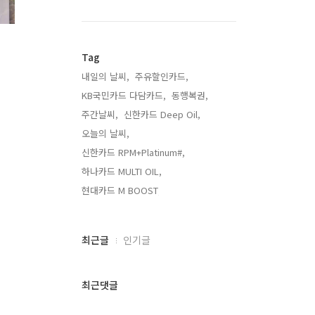
Tag
내일의 날씨,
주유할인카드,
KB국민카드 다담카드,
동행복권,
주간날씨,
신한카드 Deep Oil,
오늘의 날씨,
신한카드 RPM+Platinum#,
하나카드 MULTI OIL,
현대카드 M BOOST,
최
최근글
인기글
근
글
과
최근댓글
인
기