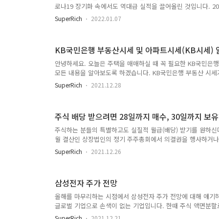
로나19 장기화 속에서도 역대급 실적을 끌어올린 것입니다. 20
을 세울 것으로 기대 또한 고무적입니다. 삼성전자는 7일 지
SuperRich
2022.01.07
해 영업이익이 1년 전보다 43.29% 늘어난 51조5천700억
400억원으로 17.83% 증가했습니다. 역대 가장 많은 매출액
출 최대, 영업이익도 최대로 잠정 집계 삼성전자의 매출은 반도체 
KB국민은행 부동산시세 및 아파트시세(KB시세)
원 이상 많은 역대 최고치입니다...
안녕하세요. 오늘은 주택을 매매하실 때 꼭 필요한 KB국민은행
모든 내용을 알아보도록 하겠습니다. KB국민은행 부동산 시세
제 매매가나 호가가 아니라 해당 주택의 KB국민은행 부동산 
SuperRich
2021.12.28
니다. 글 목차 KB국민은행 부동산 시세란 무엇인가? KB국민
민은행에서 각 단지 주변 2개 중개업소로부터 실거래가 또는 
최종적으로 KB시세를 결정하게 되는 것이다. KB 부동산시세 
주식 배당 받으려면 28일까지 매수, 30일까지 보
와 모바일에서 모두 확인 가능합니다. 확인을 위해 ..
주식하는 분들의 특별하고도 실질적 월급(배당) 받기를 원하신다
월 결산인 상장법인의 정기 주주총회에서 의결권을 행사하거나 
을 매수해야 합니다. 이제 다음 주 화요일이면 28일이므로 빨
SuperRich
2021.12.26
는 28일까지 주식을 꼭 사야 하는 것입니다. 배당 원하면 28일
원 관계자에 따르면 올해 12월 결산 상장법인의 정기주주총회
하는 투자자는 해당 상장법인의 주식을 오는 28일까지 매수해야
삼성전자 주가 전망
마지막 결제일인 30일에 결제가 이뤄지기 때문입니..
올해를 마무리하는 시점에서 삼성전자 주가 전망에 대해 얘기
글로벌 기업으로 손색이 없는 기업입니다. 한때 주식 액면분할
이 삼성전자에 올인하다시피 했는데요. 성공의 지름길이냐 실
SuperRich
2021.12.21