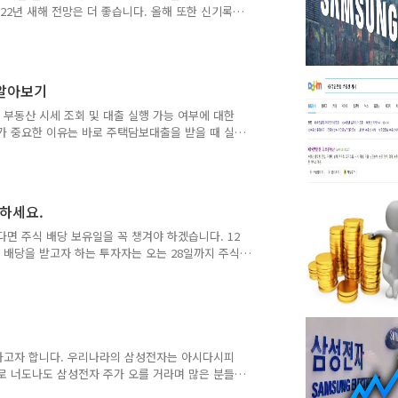
22년 새해 전망은 더 좋습니다. 올해 또한 신기록
난해 영업성과를 발표하며 연결 재무제표 기준 지난
원으로 잠정 집계됐다고 공시했습니다. 매출액은 279조
으로 영업이익 또한 세 번째로 많습니다. 삼성전자 매
호황기였던 2018년 243조7,700억 원보다 35조
 알아보기
 부동산 시세 조회 및 대출 실행 가능 여부에 대한
가 중요한 이유는 바로 주택담보대출을 받을 때 실
시세를 기준으로 대출 가능 금액이 결정되기 때문입
은행 부동산 시세는 전문가의 말을 인용하자면, KB국
매매(임대) 사례법에 의거해 파악된 가격을 입력하여
확인하는 방법 KB 부동산시세 확인하는 방법은 PC
유하세요.
면 주식 배당 보유일을 꼭 챙겨야 하겠습니다. 12
배당을 받고자 하는 투자자는 오는 28일까지 주식
리 서둘러야 합니다. 주식 배당을 받기 위해서는 오
까지 매수, 30일까지 보유할 것 25일 한국예탁결제
 주식 의결권을 행사하거나 주식 배당을 받기를 원
 한다고 합니다. 이는 28일 매매분의 경우 올해
하고자 합니다. 우리나라의 삼성전자는 아시다시피
로 너도나도 삼성전자 주가 오를 거라며 많은 분들
패냐를 거론하여 말하면 아직도 진행 중이라는 점