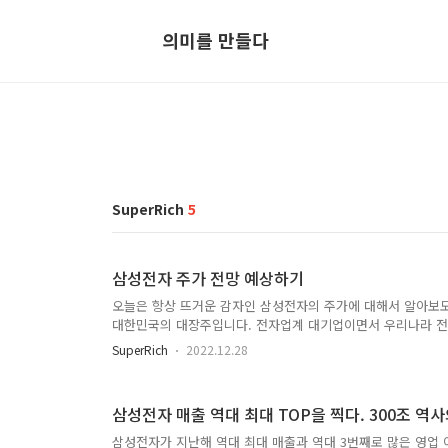
의미를 만들다
SuperRich
5
삼성전자 주가 전망 예상하기
오늘은 항상 뜨거운 감자인 삼성전자의 주가에 대해서 알아보
대한민국의 대장주입니다. 전자업계 대기업이면서 우리나라 전
을 하고 있죠. 이런 대기업 삼성전자가 자칫 삐끗이라도 하면 
SuperRich
2022.12.28
내린 현재의 주가에 대해서 오르기만을 바라는 분들이 많을 것
니다. 글 목차 우리나라 대장주, 삼성전자 이제는 오를 것인가
투자의견을 '매수'로 유지하나 목표주가를 8만원에서 7만500
삼성전자 매출 역대 최대 TOP을 찍다. 300조 역
전망치를 낮춤에 따라 목표주가를 낮췄지만 향후 주가가 더 하락
삼성전자가 지난해 역대 최대 매출과 역대 3번째로 많은 영업