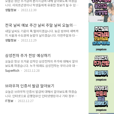
등록되어 있어야 합니다. 2. 로그인 후 [사업장 선택] 선택하
오늘은 청년 주거급여 분리지급에 대해 알아보도록 하겠습
기 3. 사업자로 변경하기 사업장 선택에서 아래 부분의 사업
니다. 사회초년생이나 학생들에게 유용한 정보가 될 수 있겠
자로 변경하기를 클릭 4. [조회/발급] - [현금영수증 발급] 클
습니다. 글 목차 이제 2023년 새해가 되면 대학생이 되는 자
생활정보
2022.12.30
릭 [조회/발급] 항목에서 아래 부분 [현금영수증 발급] 클릭
녀, 혹은 졸업 후 취업을 하게 되어 청년들이 거리상의 이유
5. [현금영수증 건별발급] 진행 진행에 앞서 위쪽 항목으로
로 부모님 곁을 떠나 독립을 하게 되는 시기입니다. 이로 인
① [현..
해 사회초년생이나 학생들의 경우 첫 독립 시 자금 여유가
전국 날씨 예보 주간 날씨 주말 날씨 오늘의
많지 않아 저렴한 자취방을 구하려고 되는데요. 요즘은 치솟
날씨 [12.29 ~ 01.05]
은 보증금과 월세로 인해 이런 주거문제가 내 마음에 맞는
내일 날씨도 기온이 뚝 떨어지겠습니다. 늦은 밤부터 새벽까
집을 구하기가 만만치 않습니다. ​청년 주거급여 분리지급 지
지 서울과 수도권에 눈발이 날리겠습니다. 이번주말과 다음
원은 어떠한 사업인지, 자격요건은 어떻게 되는지, 신청방법
주 주간날씨 예보를 정리해봤습니다. 내용 요약 한파 계속,
생활정보
2022.12.29
까지 알아보도록 하겠습니다. ​ 청년 주거급여 분리지급 청년
밤사이 눈발이... 미세먼지 농도는 전 권역에서 '보통' 수준
주거급여 분리지급이란 학업이나 취직 등의 이유로 부모와
글 목차 아침 최저기온 -16도 '강추위' 서울 -8도·부산 -2
떨어져 살게되는 ..
도...서해안·전라 눈 소식 목요일인 오는 29일은 아침 최저
삼성전자 주가 전망 예상하기
기온이 -16도로 매우 춥겠습니다. 28일 기상청에 따르면 내
일 새벽부터 아침 사이 충남서해안과 전북서부, 전남서해안
오늘은 항상 뜨거운 감자인 삼성전자의 주가에 대해서 알아
에 눈이 오는 곳이 있겠고, 찬 공기가 남하하면서 아침 기온
보도록 하겠습니다. 누가 뭐래도 삼성전자는 우리나라 대한
은 중부내륙을 중심으로 -10도 이하로 매우 춥겠습니다. 북
민국의 대장주입니다. 전자업계 대기업이면서 우리나라 전
SuperRich
2022.12.28
서쪽에서 찬 공기가 남하하면서 한파특보가 발표된 경기내
체의 꽤 많은 퍼센트를 차지하며 수출의 효자노릇을 하고 있
륙과 강원내륙·산지, 충북북부, 경북북부내륙은 아침 기온
죠. 이런 대기업 삼성전자가 자칫 삐끗이라도 하면 정말 우
이 -10..
리나라는 엄청나게 휘청입니다. 내릴 대로 내린 현재의 주가
브라우저 인증서 발급 알아보기
에 대해서 오르기만을 바라는 분들이 많을 것 같아 삼성전자
주가 전망에 대해서 얘기하고자 합니다. 글 목차 우리나라
오늘은 브라우저 인증서 발급에 대해서 알아보도록 하겠습
대장주, 삼성전자 이제는 오를 것인가? 증권사 중 먼저 하이
니다. 인터넷으로 은행업무인 인터넷뱅킹이나 기타 정부기
투자증권이 삼성전자에 대한 투자의견을 '매수'로 유지하나
관의 웹로그인을 하는 경우 본인인증을 하게 되는데요. 이때
IT정보
2022.12.27
목표주가를 8만원에서 7만5000원으로 하향 조정했습니다.
금융인증서가 아닌 공동인증서(구, 공인인증서)를 발급/재
삼성전자의 내년 이익 전망치를 낮춤에 따라 목표주가를 낮
발급하게 되는 경우에 공동인증서 발급이 완료되는 시점에
췄지만 향후 주가가 더 하락할..
서 저장하는 위치를 선택 시 요즘은 브라우저로 선택할지 메