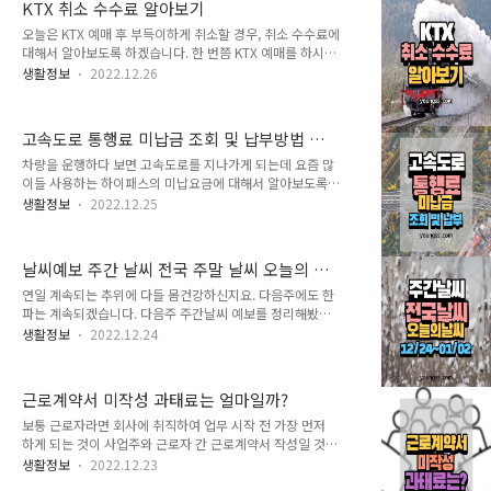
KTX 취소 수수료 알아보기
뉴가 보이곤 합니다. 글 목차 브라우저 인증서란? 인증서를
발급받을 때 인터넷 웹 브라우저의 웹저장소 영역에 인증서
오늘은 KTX 예매 후 부득이하게 취소할 경우, 취소 수수료에
를 저장하여 사용하는 방식을 말합니다. 글로벌 웹표준
대해서 알아보도록 하겠습니다. 한 번쯤 KTX 예매를 하시고
(HTML5) 기반으로 저장하므로 별도로 인증 프로그램을 따
취소한 경우가 있으실 텐데요. 취소 후 수수료를 제하고 입
생활정보
2022.12.26
로 설치할 필요 없음. 브라우저 인증서는 위 내용과 같이 공
금 또는 신용카드 취소문자가 올 텐데요. 이럴 경우 금액은
동인증서 발급이 완료되는 시점에서 저장위치를 물어볼 때
잘 확인 안 하시는데, 얼마의 취소 수수료가 빠져나가는지
화면에 나옵니다. 아래의 화면을 참고하시..
알아봅시다. 글 목차 KTX 취소 수수료 먼저 아래 안내문을
고속도로 통행료 미납금 조회 및 납부방법 알
확인하겠습니다. 위 안내문을 보면 일반과 단체로 규정하여
아보기
나타내고 있습니다. 일반인 기준으로 예매 후 출발 1일 전,
차량을 운행하다 보면 고속도로를 지나가게 되는데 요즘 많
출발 3시간 전 이라면 무료(월~목)이나 출발 3시간 전 경과
이들 사용하는 하이패스의 미납요금에 대해서 알아보도록
후~출발시간 전은 5%, 출발 후 ~ 20분까지 15%, 출발 후
하겠습니다. 운행 중 자신도 모르게 하이패스가 고장이나 잠
생활정보
2022.12.25
20분 경과 후 ~ 60분까지 40%, 출발 후 60분 경과 후 ~ 도
시 오류가 발생하면 고속도로 통행료를 자동으로 지불 못하
착지 70%, 단체승차권 취소 수수료는..
는 경우가 종종 있습니다. 또한 통과 시 경고음이 울리게 되
어 당황하게 되는데 이럴 때 갑자기 급정거나 차선을 바꾸게
날씨예보 주간 날씨 전국 주말 날씨 오늘의 날
되는 경우 사고를 유발할 수 있으니 조심해야겠습니다. 글
씨 [12월24일 ~ 01월02일]
목차 고속도로 통행료 미납금 조회 고속도로 통행료를 미납
연일 계속되는 추위에 다들 몸건강하신지요. 다음주에도 한
한 경우, 한국도로공사 홈페이지를 접속하여 다시 고속도로
파는 계속되겠습니다. 다음주 주간날씨 예보를 정리해봤습
통행료 홈페이지를 통해 미납요금을 조회할 수 있습니다. 로
니다. 내용 요약 한파 지속, 제주, 충청, 전라 많은 눈주말에
생활정보
2022.12.24
그인은 별도로 하지 않아도 됩니다. 다만 미납요금 납부를
도 강추위, 대체로 맑음 글 목차 대체로 맑고 강추위…여전
위해 본인인증을 해야 바로 납부할 수 있습니다. ▼▼아래에
히 추운 날씨, 동파·안전사고 주의 [오늘 날씨 및 내일 날씨]
서 자세한 홈페이지에서 확인하세..
성탄 한파 계속...서울 최저 -13도...대설·강풍 전국이 ‘기상
근로계약서 미작성 과태료는 얼마일까?
특보’...내일·주말날씨 예보 ※ 전국날씨 12월 25일까지의
전망입니다. ○ 오늘(24일) 아침까지 충남권과 전라권, 제주
보통 근로자라면 회사에 취직하여 업무 시작 전 가장 먼저
도를 중심으로 매우 많은 눈이 내려 쌓이면서 도로가 매우
하게 되는 것이 사업주와 근로자 간 근로계약서 작성일 것입
미끄럽겠습니다. 또한, 전국에 기온이 큰 폭으로 낮아져 매
니다. 하지만 1인 기업과 같은 소기업에 취직하게 되면 이마
생활정보
2022.12.23
우 춥겠고, 해안을 중심으로 바람이 매우 강하게 불겠으며,
저도 제대로 작성되지 않는 종종 경우가 있습니다. 2014년