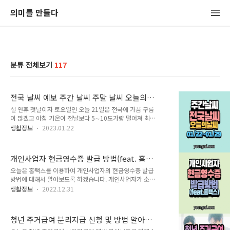
의미를 만들다
분류 전체보기
117
전국 날씨 예보 주간 날씨 주말 날씨 오늘의
날씨 [01.23 ~ 01.29]
설 연휴 첫날이자 토요일인 오늘 21일은 전국에 가끔 구름
이 많겠고 아침 기온이 전날보다 5∼10도가량 떨어져 최강
한파가 몰려옵니다. 주간날씨 예보를 정리해보겠습니다. 글
생활정보
2023.01.22
목차 설 연휴 전국 곳곳 약한 눈·비‥내일 찬바람, 뱃길 조
심 설 당일인 오늘 전국이 흐린 가운데 곳곳에 약한 눈과 비
가 내리겠습니다. 수도권과 영서 지역은 낮까지 1cm 미만의
개인사업자 현금영수증 발급 방법(feat. 홈택
눈이 살짝 내리겠고요. 제주와 남해안 지역은 밤까지 비가
스)
조금 내리겠습니다. 오늘 서울의 낮 기온은 3도로 추위는 잠
오늘은 홈택스를 이용하여 개인사업자의 현금영수증 발급
시나마 주춤하겠습니다. 연휴 셋째 날인 내일은 낮부터 찬
방법에 대해서 알아보도록 하겠습니다. 개인사업자가 소비
바람이 강해지겠고요. 해상으로는 물결이 높게 일 것으로 보
자로부터 현금 수령 후 현금영수증 발급 요청을 받으면 아래
생활정보
2022.12.31
입니다. 뱃길 이용하시는 분들 사전에 운항 정보 꼭 확인해
와 같은 절차에 따라 발급 진행하시기 바랍니다. 글 목차 1.
주셔야겠습니다. 연휴 마지막 날에는 올겨울 최강 한파가 찾
홈택스 로그인 국세청 홈택스에 먼저 로그인합니다. 국세청
아오겠습니다. ..
홈택스의 홈페이지는 아래와 같습니다. ▶▶▶ 국세청홈택
청년 주거급여 분리지급 신청 및 방법 알아보
스 홈페이지 바로가기 ★ 로그인하려면 공동·금융인증서가
기