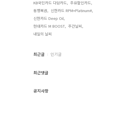
KB국민카드 다담카드,
주유할인카드,
동행복권,
신한카드 RPM+Platinum#,
신한카드 Deep Oil,
현대카드 M BOOST,
주간날씨,
내일의 날씨,
최
최근글
인기글
근
글
과
최근댓글
인
기
글
공지사항