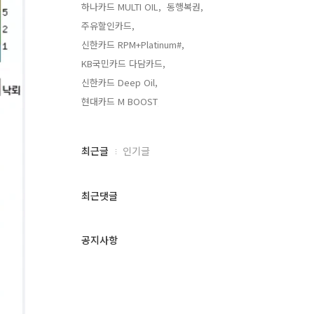
하나카드 MULTI OIL,
동행복권,
주유할인카드,
신한카드 RPM+Platinum#,
KB국민카드 다담카드,
신한카드 Deep Oil,
현대카드 M BOOST,
최
최근글
인기글
근
글
과
최근댓글
인
기
글
공지사항