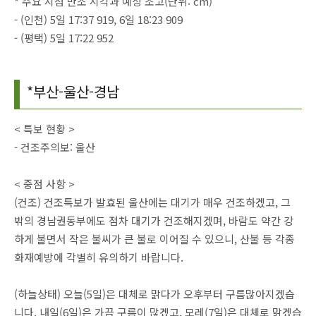
* 주요 지점 만조 시각과 예상 조고(단위: cm)
- (인천) 5일 17:37 919, 6일 18:23 909
- (평택) 5일 17:22 952
*부산-울산-경남
< 특보 현황 >
- 건조주의보: 울산
< 중점 사항 >
(건조) 건조특보가 발효된 울산에는 대기가 매우 건조하겠고, 그
밖의 경남권동부에도 점차 대기가 건조해지겠며, 바람도 약간 강
하게 불면서 작은 불씨가 큰 불로 이어질 수 있으니, 산불 등 각종
화재예방에 각별히 유의하기 바랍니다.
(하늘상태) 오늘(5일)은 대체로 맑다가 오후부터 구름많아지겠습
니다. 내일(6일)은 가끔 구름이 많겠고, 모레(7일)은 대체로 맑겠습