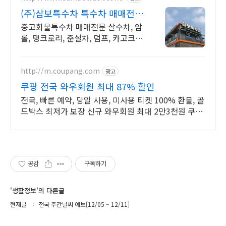
(주)삼보특수차 특수차 매매전문
직거래
중고화물특수차 매매전문 살수차, 암
롤, 탱크로리, 준설차, 덤프, 카고크레
인 등
http://m.coupang.com
광고
쿠팡 전국 와우회원 최대 87% 할인
전국, 빠른 예약, 당일 사용, 미사용 티켓 100% 환불, 골
드박스 최저가 보장 신규 와우회원 최대 2만3천원 쿠폰
팩+5% 추가적립 혜택! 여행도 이제 쿠팡에서!
공감
구독하기
'생활정보'의 다른글
현재글
전국 주간날씨 예보[12/05 ~ 12/11]