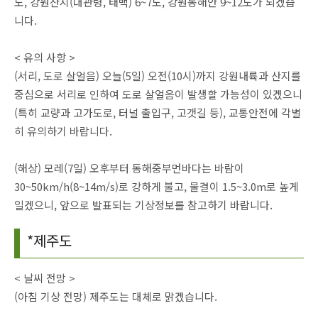
도, 강원산지(대관령, 태백) 6~7도, 강원동해안 9~12도가 되겠습
니다.
< 유의 사항 >
(서리, 도로 살얼음) 오늘(5일) 오전(10시)까지 강원내륙과 산지를
중심으로 서리로 인하여 도로 살얼음이 발생할 가능성이 있겠으니
(특히 교량과 고가도로, 터널 출입구, 고갯길 등), 교통안전에 각별
히 유의하기 바랍니다.
(해상) 모레(7일) 오후부터 동해중부먼바다는 바람이
30~50km/h(8~14m/s)로 강하게 불고, 물결이 1.5~3.0m로 높게
일겠으니, 앞으로 발표되는 기상정보를 참고하기 바랍니다.
*제주도
< 날씨 전망 >
(아침 기상 전망) 제주도는 대체로 맑겠습니다.