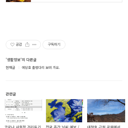
공감
구독하기
'생활정보'의 다른글
현재글
예당호 출렁다리 보러 가요.
관련글
코로나 사회적 거리두기
전국 주간 날씨 예보 /
대청호 근처 공원에서