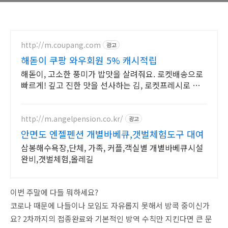
http://m.coupang.com
광고
해돋이 쿠팡 와우회원 5% 캐시적립
해돋이, 고소한 풍미가 밥맛을 살려줘요. 로켓배송으로
빠르게! 깊고 진한 맛을 선사하는 김, 로켓프레시로 매
일 식탁을 풍성하게.
http://m.angelpension.co.kr/
광고
안면도 엔젤펜션 개별바베큐,갯벌체험도구 대여
삼봉해수욕장,단체, 가족, 커플,객실별 개별바베큐시설
완비,갯벌체험,올레길
이번 주말에 다들 뭐하세요?
코로나 때문에 나들이나 모임도 자유롭지 못해서 방콕 중이신가
요? 2차까지의 접종완료와 기본적인 방역 수칙만 지킨다면 큰 문