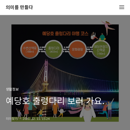
의미를 만들다
생활정보
예당호 출렁다리 보러 가요.
의미찾기
2021. 12. 11. 15:24