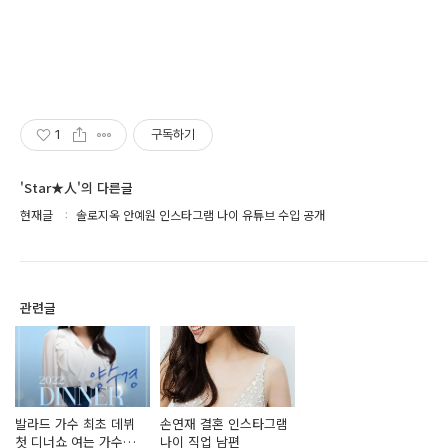
1
구독하기
'Star★人'의 다른글
현재글
솔로지옥 안예원 인스타그램 나이 유튜브 수입 공개
관련글
발라드 가수 최초 데뷔
손연재 결혼 인스타그램
첫 디너쇼 여는 가수
나이 직업 남편