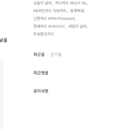
오늘의 날씨,
하나카드 MULTI OIL,
KB국민카드 다담카드,
동행복권,
신한카드 RPM+Platinum#,
현대카드 M BOOST,
내일의 날씨,
주유할인카드,
 넣을
최
최근글
인기글
근
글
과
최근댓글
인
기
글
공지사항